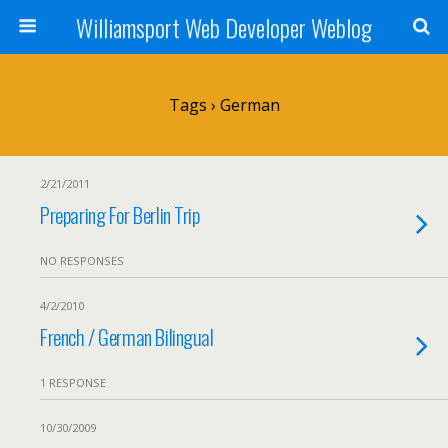
Williamsport Web Developer Weblog
Tags › German
2/21/2011
Preparing For Berlin Trip
NO RESPONSES
4/2/2010
French / German Bilingual
1 RESPONSE
10/30/2009